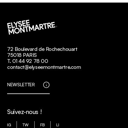
72 Boulevard de Rochechouart
75018 PARIS
T. 01 44 92 78 00
contact@elyseemontmartre.com
NEWSLETTER
Suivez-nous !
IG
TW
FB
LI