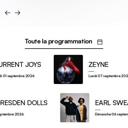
Toute la programmation
RENT JOYS
ZEYNE
 01 septembre 2026
lundi 07 septembre 2026
 DRESDEN DOLLS
EARL SW
 08 septembre 2026
dimanche 06 s