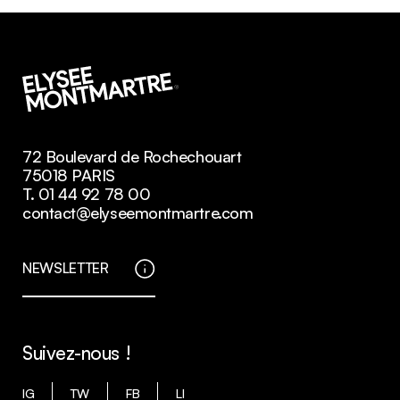
72 Boulevard de Rochechouart
75018 PARIS
T. 01 44 92 78 00
contact@elyseemontmartre.com
NEWSLETTER
Suivez-nous !
IG
TW
FB
LI