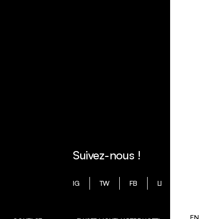
Suivez-nous !
IG
TW
FB
LI
EN