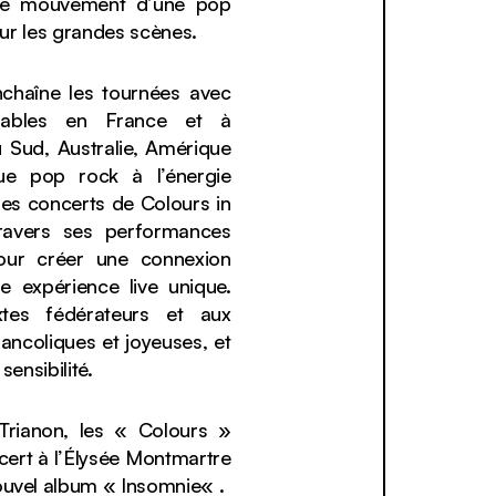
 le mouvement d’une pop
our les grandes scènes.
nchaîne les tournées avec
quables en France et à
u Sud, Australie, Amérique
e pop rock à l’énergie
les concerts de Colours in
travers ses performances
our créer une connexion
e expérience live unique.
xtes fédérateurs et aux
ancoliques et joyeuses, et
ensibilité.
Trianon, les « Colours »
cert à l’Élysée Montmartre
ouvel album «
Insomnie
« .