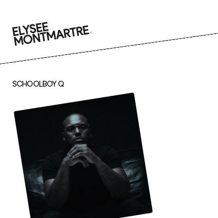
Go
to
content
SCHOOLBOY Q