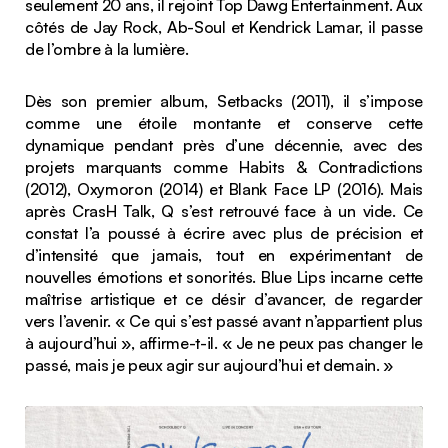
seulement 20 ans, il rejoint Top Dawg Entertainment. Aux
côtés de Jay Rock, Ab-Soul et Kendrick Lamar, il passe
de l’ombre à la lumière.
Dès son premier album,
Setbacks
(2011), il s’impose
comme une étoile montante et conserve cette
dynamique pendant près d’une décennie, avec des
projets marquants comme
Habits & Contradictions
(2012),
Oxymoron
(2014) et
Blank Face LP
(2016). Mais
après
CrasH Talk
, Q s’est retrouvé face à un vide. Ce
constat l’a poussé à écrire avec plus de précision et
d’intensité que jamais, tout en expérimentant de
nouvelles émotions et sonorités.
Blue Lips
incarne cette
maîtrise artistique et ce désir d’avancer, de regarder
vers l’avenir. « Ce qui s’est passé avant n’appartient plus
à aujourd’hui », affirme-t-il. « Je ne peux pas changer le
passé, mais je peux agir sur aujourd’hui et demain. »